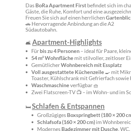
Das
BoRa Apartment First
befindet sich im ch
Gäste, die Ruhe, Komfort und eine ausgezeichn
Freuen Sie sich auf einen herrlichen
Gartenbli
🚗 Hervorragende Anbindung an die A2
Südautobahn.
Apartment-Highlights
🛋️
Für
bis zu 4 Personen
– ideal für Paare, kle
54 m² Wohnfläche
mit stilvoller, zeitloser 
Gemütlicher
Wohnbereich mit Essplatz
Voll ausgestattete Küchenzeile
🍳 mit Mikr
Toaster, Kühlschrank mit Gefrierfach sowie 
Waschmaschine
verfügbar 🧺
Zwei Flatscreen-TV 📺 – im Wohn- und im Sc
Schlafen & Entspannen
🛏️
Großzügiges
Boxspringbett (180 × 200 c
Schlafsofa (160 × 200 cm)
im Wohnbereich
Modernes
Badezimmer mit Dusche
, WC,