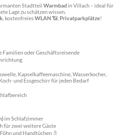
armanten Stadtteil
Warmbad
in Villach – ideal für
ete Lage zu schätzen wissen.
ck
, kostenfreies
WLAN
📶,
Privatparkplätze
!
ine Familien oder Geschäftsreisende
Einrichtung
owelle, Kapselkaffeemaschine, Wasserkocher,
Koch- und Essgeschirr für jeden Bedarf
hlafbereich
m)
im Schlafzimmer
 für zwei weitere Gäste
 Föhn und Handtüchen 🚿