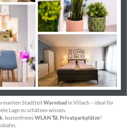
armanten Stadtteil
Warmbad
in Villach – ideal für
ete Lage zu schätzen wissen.
ck
, kostenfreies
WLAN
📶,
Privatparkplätze
!
tobahn.