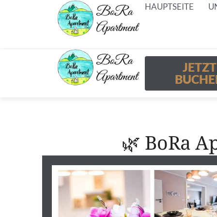
HAUPTSEITE
U
JETZT
BUCHE
🌿 BoRa Ap