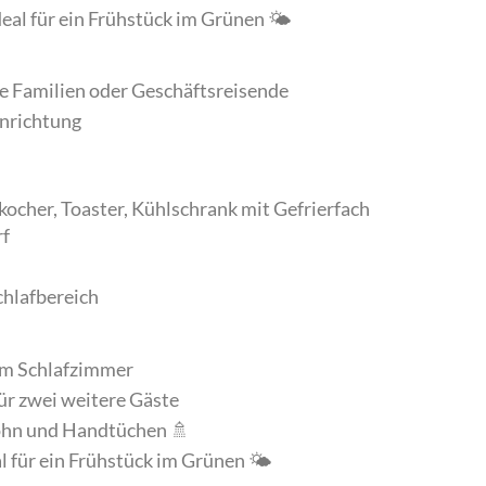
eal für ein Frühstück im Grünen 🌤️
ine Familien oder Geschäftsreisende
Einrichtung
ocher, Toaster, Kühlschrank mit Gefrierfach
rf
chlafbereich
m Schlafzimmer
r zwei weitere Gäste
öhn und Handtüchen 🚿
l für ein Frühstück im Grünen 🌤️