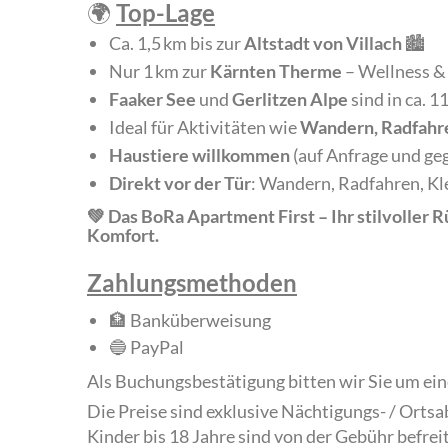
🌍
Top-Lage
Ca. 1,5 km bis zur
Altstadt von Villach
🏙️
Nur 1 km zur
Kärnten Therme
– Wellness &
Faaker See
und
Gerlitzen Alpe
sind in ca. 1
Ideal für Aktivitäten wie
Wandern, Radfahre
Haustiere willkommen
(auf Anfrage und geg
Direkt vor der Tür
: Wandern, Radfahren, Kl
💚 Das BoRa Apartment First – Ihr stilvoller 
Komfort.
Zahlungsmethoden
🏦 Banküberweisung
🔵 PayPal
Als Buchungsbestätigung bitten wir Sie um e
Die Preise sind exklusive Nächtigungs- / Orts
Kinder bis 18 Jahre sind von der Gebühr befreit