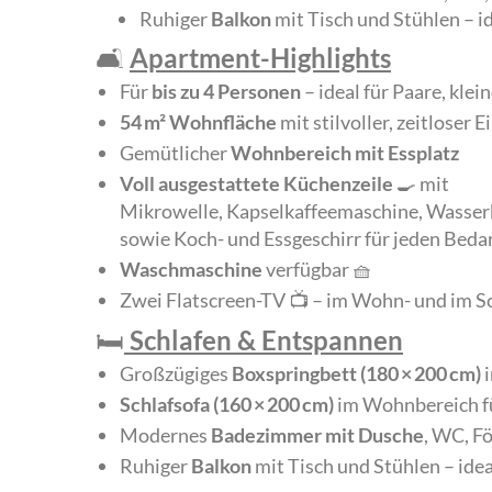
Ruhiger
Balkon
mit Tisch und Stühlen – id
🛋️
Apartment-Highlights
Für
bis zu 4 Personen
– ideal für Paare, kle
54 m² Wohnfläche
mit stilvoller, zeitloser 
Gemütlicher
Wohnbereich mit Essplatz
Voll ausgestattete Küchenzeile
🍳 mit
Mikrowelle, Kapselkaffeemaschine, Wasserk
sowie Koch- und Essgeschirr für jeden Beda
Waschmaschine
verfügbar 🧺
Zwei Flatscreen-TV 📺 – im Wohn- und im S
🛏️
Schlafen & Entspannen
Großzügiges
Boxspringbett (180 × 200 cm)
i
Schlafsofa (160 × 200 cm)
im Wohnbereich fü
Modernes
Badezimmer mit Dusche
, WC, F
Ruhiger
Balkon
mit Tisch und Stühlen – idea