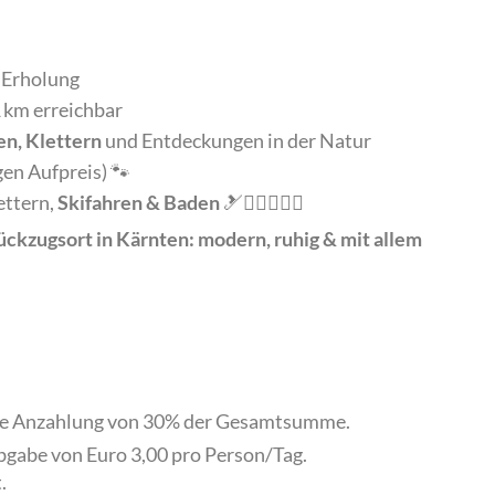
 Erholung
1 km erreichbar
n, Klettern
und Entdeckungen in der Natur
en Aufpreis) 🐾
ettern,
Skifahren & Baden
🎿🚴‍♀️⛰️🏊‍♂️
Rückzugsort in Kärnten: modern, ruhig & mit allem
ine Anzahlung von 30% der Gesamtsumme.
abgabe von Euro 3,00 pro Person/Tag.
.