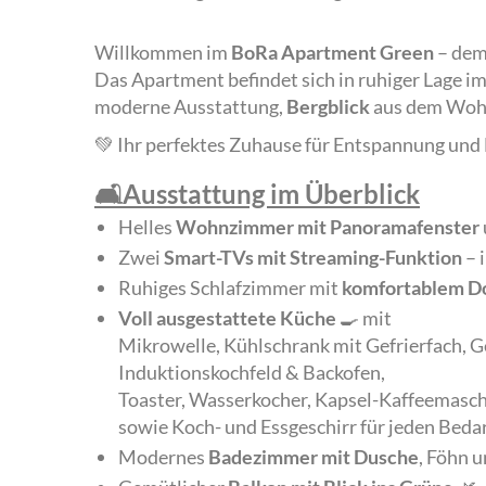
Willkommen im
BoRa Apartment Green
– dem 
Das Apartment befindet sich in ruhiger Lage i
moderne Ausstattung,
Bergblick
aus dem Woh
💚 Ihr perfektes Zuhause für Entspannung und 
🛋️Ausstattung im Überblick
Helles
Wohnzimmer mit Panoramafenster
Zwei
Smart-TVs mit Streaming-Funktion
– 
Ruhiges Schlafzimmer mit
komfortablem Do
Voll ausgestattete Küche
🍳 mit
Mikrowelle, Kühlschrank mit Gefrierfach, G
Induktionskochfeld & Backofen,
Toaster, Wasserkocher, Kapsel-Kaffeemasch
sowie Koch- und Essgeschirr für jeden Beda
Modernes
Badezimmer mit Dusche
, Föhn 