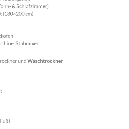
ohn- & Schlafzimmer)
t
(180×200 cm)
ckofen
schine, Stabmixer
rockner und
Waschtrockner
t
 Fuß)