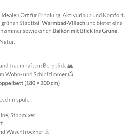
idealen Ort für Erholung, Aktivurlaub und Komfort.
m grünen Stadtteil
Warmbad-Villach
und bietet eine
nzimmer sowie einen
Balkon mit Blick ins Grüne
.
Natur.
und traumhaftem Bergblick 🏔️
im Wohn- und Schlafzimmer 📺
ppelbett (180 × 200 cm)
eschirrspüler,
ine, Stabmixer
rf
und Waschtrockner 🚿