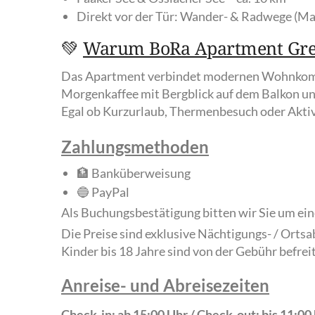
Direkt vor der Tür: Wander- & Radwege (Ma
💚
Warum BoRa Apartment Gr
Das Apartment verbindet modernen Wohnkomfo
Morgenkaffee mit Bergblick auf dem Balkon und
Egal ob Kurzurlaub, Thermenbesuch oder Aktivfe
Zahlungsmethoden
🏦 Banküberweisung
🔵 PayPal
Als Buchungsbestätigung bitten wir Sie um e
Die Preise sind exklusive Nächtigungs- / Orts
Kinder bis 18 Jahre sind von der Gebühr befreit
Anreise- und Abreisezeiten
Check-in: ab 15:00 Uhr / Check-out: bis 11:00