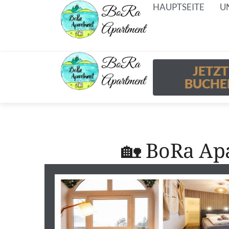
HAUPTSEITE
U
JETZT
BUCHE
🏡 BoRa Ap