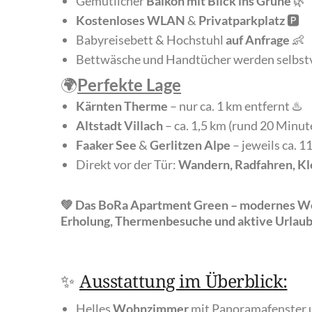
Gemütlicher
Balkon mit Blick ins Grüne
🌿
Kostenloses WLAN
&
Privatparkplatz
🅿️
Babyreisebett & Hochstuhl
auf Anfrage
👶
Bettwäsche und Handtücher werden selbstve
🌍
Perfekte Lage
Kärnten Therme
– nur ca. 1 km entfernt ♨️
Altstadt Villach
– ca. 1,5 km (rund 20 Minute
Faaker See
&
Gerlitzen Alpe
– jeweils ca. 1
Direkt vor der Tür:
Wandern, Radfahren, Kl
💚 Das BoRa Apartment Green – modernes Wohng
Erholung, Thermenbesuche und aktive Urlaub
✨
Ausstattung im Überblick:
Helles
Wohnzimmer
mit Panoramafenster