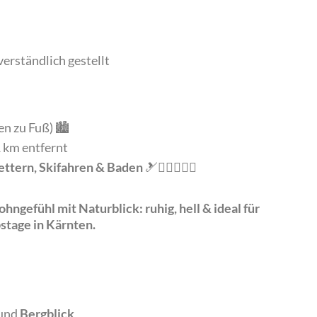
rständlich gestellt
n zu Fuß) 🏙️
1 km entfernt
ettern, Skifahren & Baden
🎿🚴‍♀️⛰️🏊‍♂️
efühl mit Naturblick: ruhig, hell & ideal für
stage in Kärnten.
 und
Bergblick