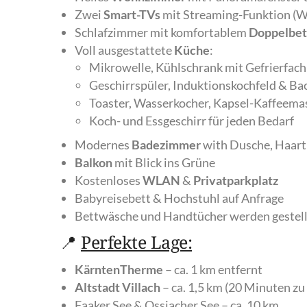
Zwei
Smart-TVs
mit Streaming-Funktion (W
Schlafzimmer mit komfortablem
Doppelbet
Voll ausgestattete
Küche
:
Mikrowelle, Kühlschrank mit Gefrierfach
Geschirrspüler, Induktionskochfeld & Ba
Toaster, Wasserkocher, Kapsel-Kaffeema
Koch- und Essgeschirr für jeden Bedarf
Modernes
Badezimmer
with Dusche, Haart
Balkon
mit Blick ins Grüne
Kostenloses
WLAN
&
Privatparkplatz
Babyreisebett & Hochstuhl auf Anfrage
Bettwäsche und Handtücher werden gestell
📍
Perfekte Lage:
KärntenTherme
– ca. 1 km entfernt
Altstadt Villach
– ca. 1,5 km (20 Minuten zu
Faaker See & Ossiacher See – ca. 10 km