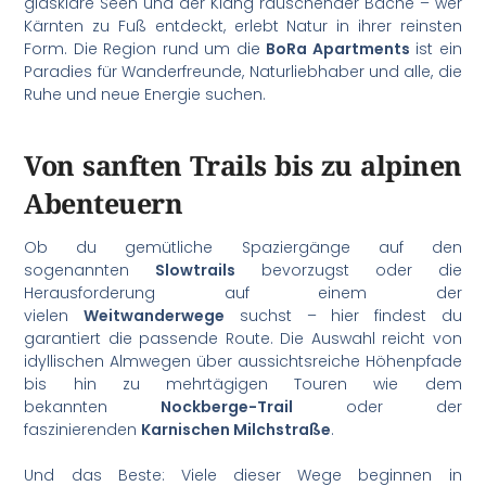
glasklare Seen und der Klang rauschender Bäche – wer
Kärnten zu Fuß entdeckt, erlebt Natur in ihrer reinsten
Form. Die Region rund um die
BoRa Apartments
ist ein
Paradies für Wanderfreunde, Naturliebhaber und alle, die
Ruhe und neue Energie suchen.
Von sanften Trails bis zu alpinen
Abenteuern
Ob du gemütliche Spaziergänge auf den
sogenannten
Slowtrails
bevorzugst oder die
Herausforderung auf einem der
vielen
Weitwanderwege
suchst – hier findest du
garantiert die passende Route. Die Auswahl reicht von
idyllischen Almwegen über aussichtsreiche Höhenpfade
bis hin zu mehrtägigen Touren wie dem
bekannten
Nockberge-Trail
oder der
faszinierenden
Karnischen Milchstraße
.
Und das Beste: Viele dieser Wege beginnen in