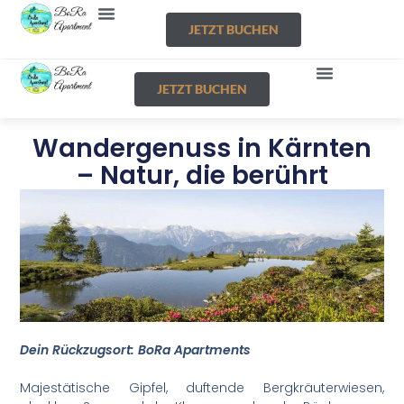
UNSERE APARTMENTS
AKTIVITÄTEN IN DER REGION
JETZT BUCHEN
UNSERE APARTMENT
AKTIVITÄTEN IN DER REGION
JETZT BUCHEN
Wandergenuss in Kärnten
– Natur, die berührt
Dein Rückzugsort: BoRa Apartments
Majestätische Gipfel, duftende Bergkräuterwiesen,